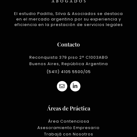
El estudio Padilla, Silva & Asociados se destaca
en el mercado argentino por su experiencia y
eficiencia en la prestación de servicios legales
Contacto
Reconquista 379 piso 2° C1003ABG
Buenos Aires, República Argentina
(5411) 4105 5500/05
E
L
n
i
v
n
e
k
l
e
Áreas de Práctica
o
d
p
i
e
n
Área Contenciosa
-
Asesoramiento Empresario
i
Trabajá con Nosotros
n