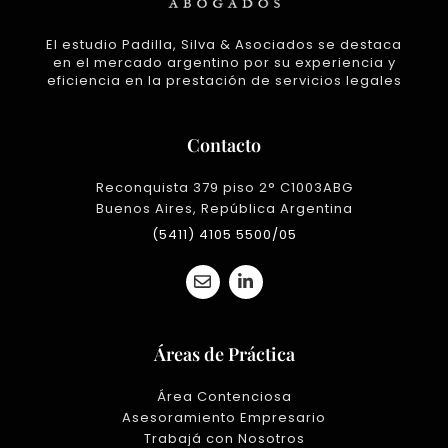
El estudio Padilla, Silva & Asociados se destaca
en el mercado argentino por su experiencia y
eficiencia en la prestación de servicios legales
Contacto
Reconquista 379 piso 2° C1003ABG
Buenos Aires, República Argentina
(5411) 4105 5500/05
E
L
n
i
v
n
e
k
l
e
Áreas de Práctica
o
d
p
i
e
n
Área Contenciosa
-
Asesoramiento Empresario
i
Trabajá con Nosotros
n